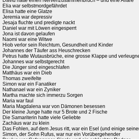
David hatte einen Nervenzusammenbruch – und eine Affäre
Elia war selbstmordgefährdet
Elisa hatte eine Glatze
Jeremia war depressiv
Jesaja fluchte und predigte nackt
Daniel war mit Löwen eingesperrt
Jona ist davon gelaufen
Naomi war eine Witwe
Hiob verlor sein Reichtum, Gesundheit und Kinder
Johannes der Täufer ass Heuschrecken
Petrus hatte Wutausbrüche, eine grosse Klappe und verleugn
Johannes war selbstgerecht
Die Jünger sind eingeschlafen
Matthäus war ein Dieb
Thomas zweifelte
Simon war ein Fanatiker
Nathanael war ein Zyniker
Martha machte sich immerzu Sorgen
Maria war faul
Maria Magdalena war von Dämonen besessen
Der kleine Junge hatte nur 5 Brote und 2 Fische
Die Samariterin hatte viele Geliebte
Zachäus war zu klein
Das Fohlen, auf dem Jesus ritt, war ein Esel (und einige seine
Simon, der Sohn Rufus, war nur ein Vorübergehender